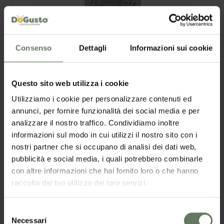
Consenso
Dettagli
Informazioni sui cookie
Questo sito web utilizza i cookie
Utilizziamo i cookie per personalizzare contenuti ed
annunci, per fornire funzionalità dei social media e per
analizzare il nostro traffico. Condividiamo inoltre
Olio Extra Vergine di Oliva Amabile per Horeca
informazioni sul modo in cui utilizzi il nostro sito con i
nostri partner che si occupano di analisi dei dati web,
https://www.dogusto.it/it-it/olio-extra-vergine-di-oliva-
amabile.aspx
pubblicità e social media, i quali potrebbero combinarle
Prodotti > Oli > Olio Extra Vergine di Oliva Amabile Olio Extra
con altre informazioni che hai fornito loro o che hanno
Vergine di Oliva Amabile Un blend di olio extra vergine di oliva
raccolto dal tuo utilizzo dei loro servizi.
100% italiano nato per agevolare il ristoratore nell’abbinamento
più adatto Amabile è infatti particolarmente indicato per piatti
di
pesce
e crostacei e valorizzare per pietanze a base di
Selezione
verdure Viene ottenuto a freddo, non filtrato per mantenere [...]
Necessari
del