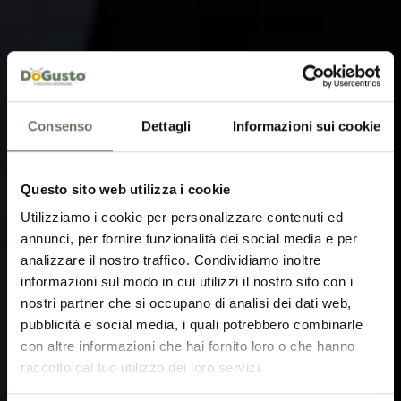
Consenso
Dettagli
Informazioni sui cookie
Questo sito web utilizza i cookie
Utilizziamo i cookie per personalizzare contenuti ed
annunci, per fornire funzionalità dei social media e per
analizzare il nostro traffico. Condividiamo inoltre
informazioni sul modo in cui utilizzi il nostro sito con i
nostri partner che si occupano di analisi dei dati web,
D
O
GUSTO
pubblicità e social media, i quali potrebbero combinarle
con altre informazioni che hai fornito loro o che hanno
IL MEGLIO PER LA
raccolto dal tuo utilizzo dei loro servizi.
RISTORAZIONE