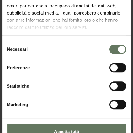
attuate nei confronti delle persone interessate per
nostri partner che si occupano di analisi dei dati web,
garantire la lealtà e liceità di tali pratiche.
pubblicità e social media, i quali potrebbero combinarle
con altre informazioni che hai fornito loro o che hanno
IL TITOLARE DEL TRATTAMENTO
raccolto dal tuo utilizzo dei loro servizi.
A seguito della consultazione del
sito
www.dogusto.it
, in seguito denominato il
Selezione
Necessari
del
SITO, possono essere trattati dati relativi a
consenso
persone identificate o identificabili. Il "Titolare" del
Preferenze
loro trattamento è
CATERINGROSS soc. coop. Via
del Lavoro, 85
| 40033 Casalecchio di Reno (BO)
,
di seguito identificato come il TITOLARE DEL
Statistiche
TRATTAMENTO.
Marketing
AMBITO
L'informativa è resa solo per il SITO in oggetto e
non anche per altri siti Web esterni eventualmente
Accetta tutti