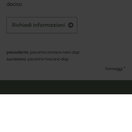
deciso.
Richiedi informazioni
precedente:
pecorino romano nero dop
successivo:
pecorino toscano dop
formaggi
Condividi