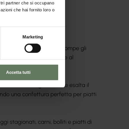
ostri partner che si occupano
azioni che hai fornito loro o
Marketing
o è una prelibatezza che rompe gli
 confettura alla sapidità e al
Accetta tutti
 lavorazione artigianale che esalta il
ando una confettura perfetta per piatti
stagionati, carni, bolliti e piatti di