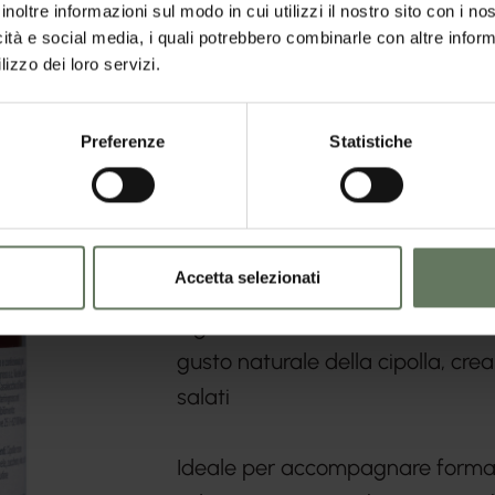
inoltre informazioni sul modo in cui utilizzi il nostro sito con i n
icità e social media, i quali potrebbero combinarle con altre inform
la
lizzo dei loro servizi.
olla
Preferenze
Statistiche
La Confettura di Cipolla DoGust
schemi, unendo la dolcezza della
carattere deciso della cipolla
Accetta selezionati
Ogni vasetto è il risultato di una
gusto naturale della cipolla, cre
salati
Ideale per accompagnare formaggi 