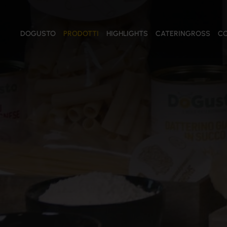
DOGUSTO
PRODOTTI
HIGHLIGHTS
CATERINGROSS
CO
PRODOTTI
Tutti i prodotti
Salse e Creme
Conserve Vegetali
Salumi
Formaggi
Pomodori
Oli
Olive
Pasta e Riso
Farine
Prodotti ittici
Confetture