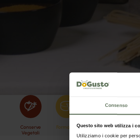
Consenso
Questo sito web utilizza i c
Conserve
Formaggi
Oli
Pasta 
Vegetali
Utilizziamo i cookie per perso