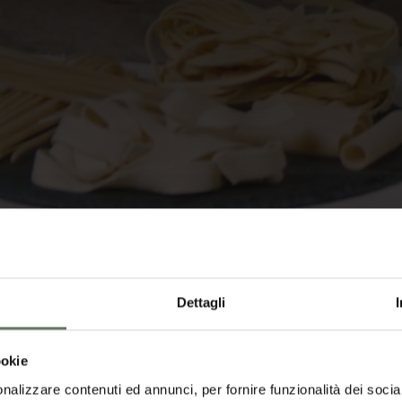
Dettagli
ookie
e Riso
Prodotti Ittici
Salse e Creme
Salumi
Pom
nalizzare contenuti ed annunci, per fornire funzionalità dei socia