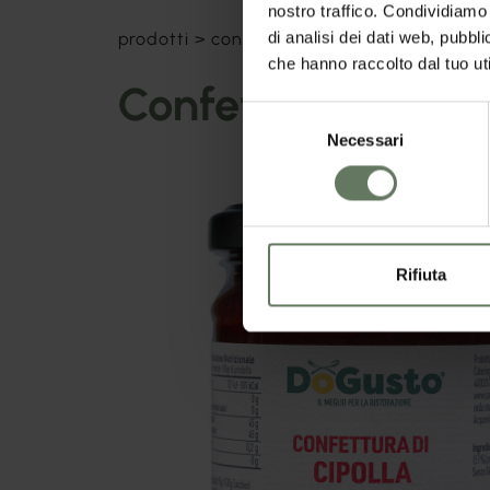
nostro traffico. Condividiamo 
di analisi dei dati web, pubbl
prodotti
>
confetture
>
confettura di cipol
che hanno raccolto dal tuo uti
Confettura di Cip
Selezione
Necessari
del
consenso
Rifiuta