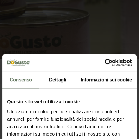
Consenso
Dettagli
Informazioni sui cookie
Conserve Vegetali
Formaggi
Oli
Pasta e Riso
Prodotti Ittici
Sals
Crema ai Carciofi
Questo sito web utilizza i cookie
Utilizziamo i cookie per personalizzare contenuti ed
annunci, per fornire funzionalità dei social media e per
analizzare il nostro traffico. Condividiamo inoltre
informazioni sul modo in cui utilizzi il nostro sito con i