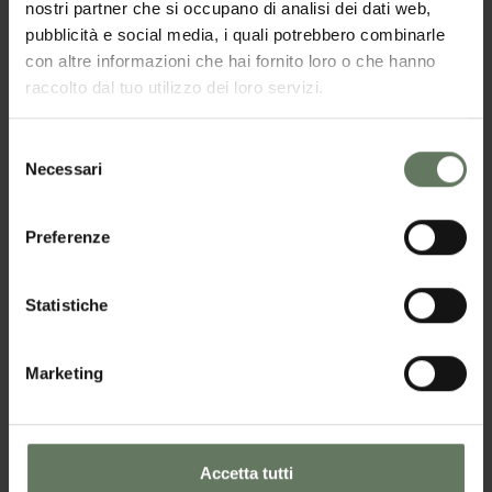
nostri partner che si occupano di analisi dei dati web,
pubblicità e social media, i quali potrebbero combinarle
con altre informazioni che hai fornito loro o che hanno
raccolto dal tuo utilizzo dei loro servizi.
Selezione
Necessari
del
consenso
Preferenze
Statistiche
Marketing
I vegetali, già dalla coltivazione in campo, nei
luoghi d’origine più vocati, vengono seguiti da
personale esperto
Accetta tutti