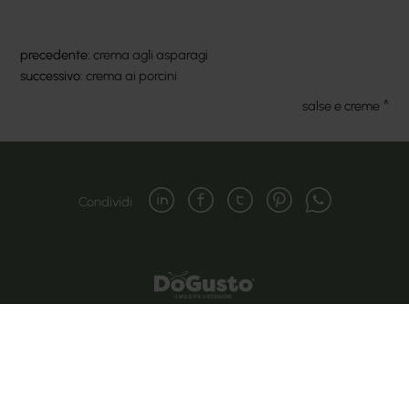
precedente:
crema agli asparagi
successivo:
crema ai porcini
salse e creme
Condividi
Copyright © 2024-2026 Cateringross Soc. Coop. - P.IVA :
04310910379
Via del Lavoro, 85 | 40033 Casalecchio di Reno (BO)
Telefono: 051 616 7417 - Mail: info@cateringross.net