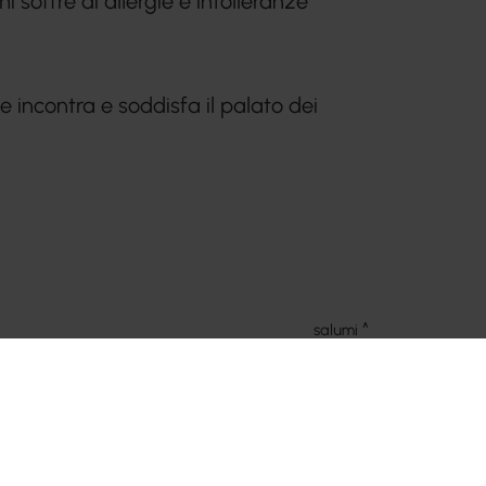
 soffre di allergie e intolleranze
 incontra e soddisfa il palato dei
salumi