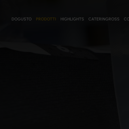
DOGUSTO
PRODOTTI
HIGHLIGHTS
CATERINGROSS
CO
PRODOTTI
Tutti i prodotti
Salse e Creme
Conserve Vegetali
Salumi
Formaggi
Pomodori
Oli
Olive
Pasta e Riso
Farine
Prodotti ittici
Confetture