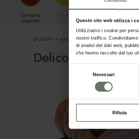
Consenso
Conserve
Formaggi
Oli
Pasta 
Vegetali
Questo sito web utilizza i c
Utilizziamo i cookie per perso
nostro traffico. Condividiamo 
prodotti
>
salumi
>
delicotta
di analisi dei dati web, pubbl
Delicotta
che hanno raccolto dal tuo uti
Selezione
Necessari
del
consenso
Rifiuta