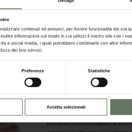
Dettagli
e Riso
Prodotti Ittici
Salse e Creme
Salumi
Pom
ookie
nalizzare contenuti ed annunci, per fornire funzionalità dei socia
inoltre informazioni sul modo in cui utilizzi il nostro sito con i n
icità e social media, i quali potrebbero combinarle con altre inform
lizzo dei loro servizi.
Preferenze
Statistiche
Nell’era della frenesia e della ve
qualità ci insegnano a riscoprire 
autentici e durevoli oltre ad un 
Accetta selezionati
Così vale anche per Delicotta, u
proveniente dalla sapiente lavo