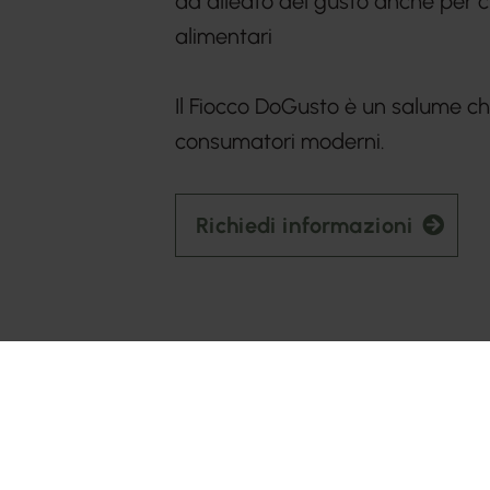
ad alleato del gusto anche per chi
alimentari
Il Fiocco DoGusto è un salume che
consumatori moderni.
Richiedi informazioni
Condividi