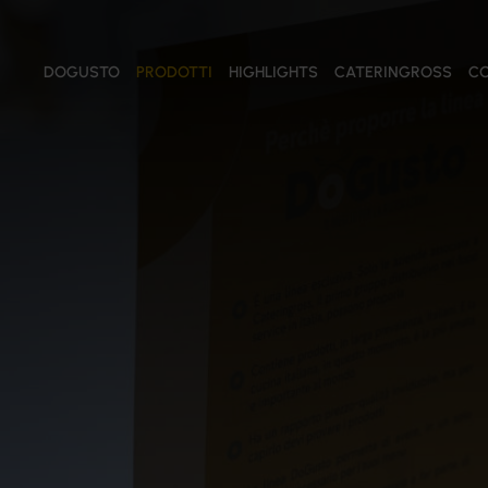
DOGUSTO
PRODOTTI
HIGHLIGHTS
CATERINGROSS
CO
PRODOTTI
Tutti i prodotti
Salse e Creme
Conserve Vegetali
Salumi
Formaggi
Pomodori
Oli
Olive
Pasta e Riso
Farine
Prodotti ittici
Confetture