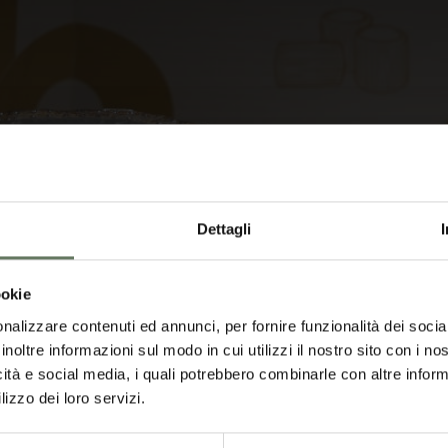
Dettagli
ookie
e Riso
Prodotti Ittici
Salse e Creme
Salumi
Pom
nalizzare contenuti ed annunci, per fornire funzionalità dei socia
inoltre informazioni sul modo in cui utilizzi il nostro sito con i n
icità e social media, i quali potrebbero combinarle con altre inform
cante
lizzo dei loro servizi.