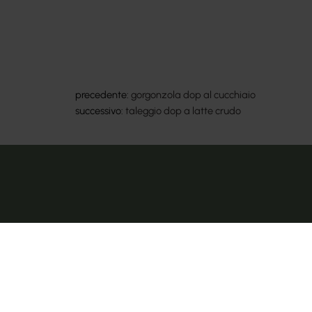
precedente:
gorgonzola dop al cucchiaio
successivo:
taleggio dop a latte crudo
Copyright © 2024-2026 Cateringross Soc. Coop. - P.IVA : 043109