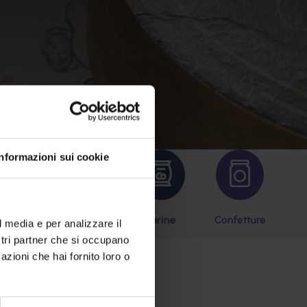
Informazioni sui cookie
odori
Olive
Farine
Confetture
l media e per analizzare il
ostri partner che si occupano
azioni che hai fornito loro o