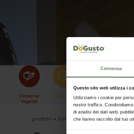
Consenso
Questo sito web utilizza i c
Conserve
Formaggi
Oli
Pasta 
Utilizziamo i cookie per perso
Vegetali
nostro traffico. Condividiamo 
di analisi dei dati web, pubbl
prodotti
>
formaggi
>
gorgonzola dop pic
che hanno raccolto dal tuo uti
Selezione