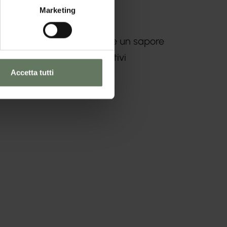
Marketing
na pasta più consistente e un sapore
abbinamenti davvero creativi
Accetta tutti