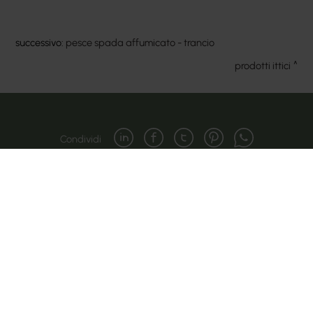
successivo:
pesce spada affumicato - trancio
prodotti ittici
Condividi
Copyright © 2024-2026 Cateringross Soc. Coop. - P.IVA :
04310910379
Via del Lavoro, 85 | 40033 Casalecchio di Reno (BO)
Telefono: 051 616 7417 - Mail: info@cateringross.net
Privacy policy