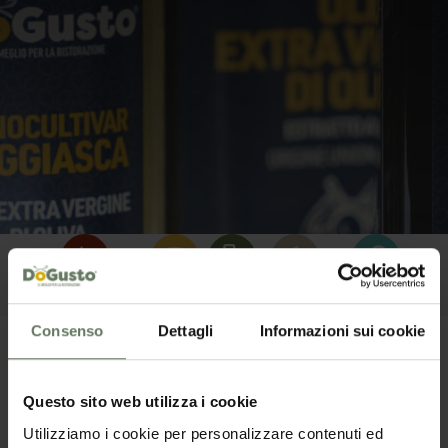
Conserve Vegetali
Formaggi
Oli
Pasta e Riso
Prodotti Ittici
Sals
Consenso
Dettagli
Informazioni sui cookie
Olio Extra Vergine di Oliva
Monocultivar Frantoio
Questo sito web utilizza i cookie
Utilizziamo i cookie per personalizzare contenuti ed