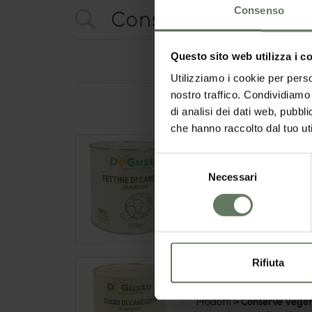
Consenso
Questo sito web utilizza i c
Utilizziamo i cookie per perso
nostro traffico. Condividiamo 
di analisi dei dati web, pubbl
che hanno raccolto dal tuo uti
Fettine Di Carciofo a
Selezione
https://www.dogusto.it/it-
Necessari
del
Prodotti >
Conserve
Veget
Deliziose fettine di carcio
consenso
per farcire panini e focacc
Rifiuta
Cuori di Carciofo al 
https://www.dogusto.it/it-
Prodotti >
Conserve
Veget