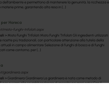
ia dell’ambiente e permettono di mantenere la genuinità, la ricchezza e
le materie prime, garantendo alta resa in [...]
i per Horeca
it/misto-funghi-trifolati.aspx
ali
> Misto Funghi Trifolati Misto Funghi Trifolati Gli ingredienti utilizzati
le ricette più tradizionali, con particolare attenzione alla tutela della
ù attuali in campo alimentare Selezione di funghi di bosco e di funghi
icati come contorno, per [...]
ca
it/giardiniera.aspx
ali
> Giardiniera Giardiniera La giardiniera è nata come metodo di
i
per ovviare alla sovrabbondanza di raccolto nei mesi estivi Con il
tata un riferimento nel panorama dell’arte conserviera italiana,
satilità, bontà e praticità d’impiego [...]
r Horeca