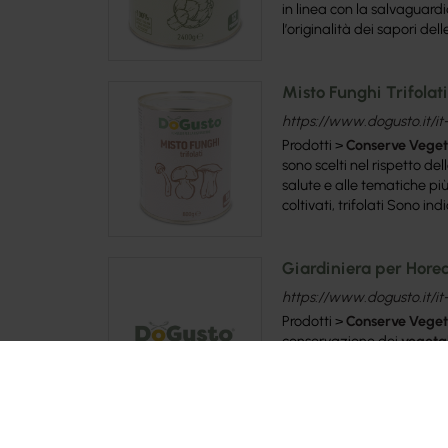
in linea con la salvaguard
l’originalità dei sapori del
Misto Funghi Trifolat
https://www.dogusto.it/it-
Prodotti >
Conserve
Veget
sono scelti nel rispetto del
salute e alle tematiche pi
coltivati, trifolati Sono ind
Giardiniera per Hore
https://www.dogusto.it/it-
Prodotti >
Conserve
Veget
conservazione dei
vegetal
passare degli anni è diven
affermandosi per la sua ver
Friarielli DoGusto pe