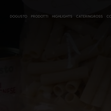
DOGUSTO
PRODOTTI
HIGHLIGHTS
CATERINGROSS
CO
PRODOTTI
Tutti i prodotti
Salse e Creme
Conserve Vegetali
Salumi
Formaggi
Pomodori
Oli
Olive
Pasta e Riso
Farine
Prodotti ittici
Confetture