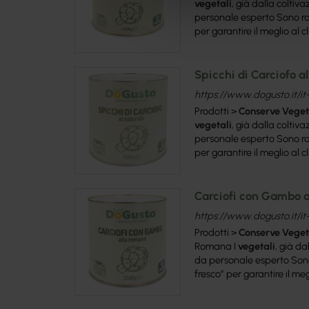
vegetali
, già dalla coltiv
personale esperto Sono rac
per garantire il meglio al cli
Spicchi di Carciofo a
https://www.dogusto.it/it-
Prodotti >
Conserve
Veget
vegetali
, già dalla coltiv
personale esperto Sono rac
per garantire il meglio al cli
Carciofi con Gambo 
https://www.dogusto.it/i
Prodotti >
Conserve
Veget
Romana I
vegetali
, già da
da personale esperto Sono
fresco” per garantire il megli