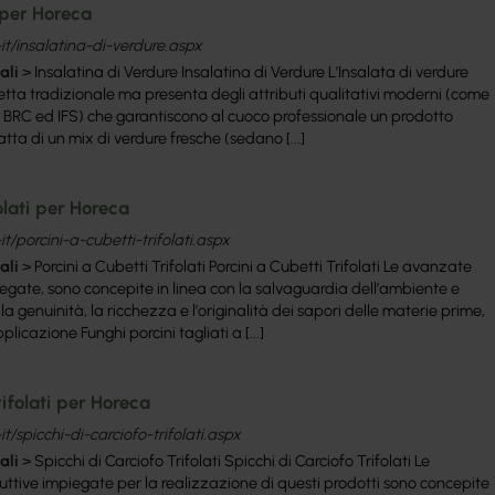
 per Horeca
it/insalatina-di-verdure.aspx
ali
> Insalatina di Verdure Insalatina di Verdure L’Insalata di verdure
cetta tradizionale ma presenta degli attributi qualitativi moderni (come
a, BRC ed IFS) che garantiscono al cuoco professionale un prodotto
atta di un mix di verdure fresche (sedano [...]
olati per Horeca
t/porcini-a-cubetti-trifolati.aspx
ali
> Porcini a Cubetti Trifolati Porcini a Cubetti Trifolati Le avanzate
egate, sono concepite in linea con la salvaguardia dell’ambiente e
 genuinità, la ricchezza e l’originalità dei sapori delle materie prime,
licazione Funghi porcini tagliati a [...]
ifolati per Horeca
t/spicchi-di-carciofo-trifolati.aspx
ali
> Spicchi di Carciofo Trifolati Spicchi di Carciofo Trifolati Le
ttive impiegate per la realizzazione di questi prodotti sono concepite