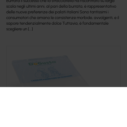
Burrata Il successo che la stracciatella ha riscontrato su larga
scala negli ultimi anni, al pari della burrata, è rappresentativo
delle nuove preferenze dei palati italiani Sono tantissimi i
consumatori che amano le consistenze morbide, avvolgenti, e il
sapore tendenzialmente dolce Tuttavia, è fondamentale
scegliere un [...]