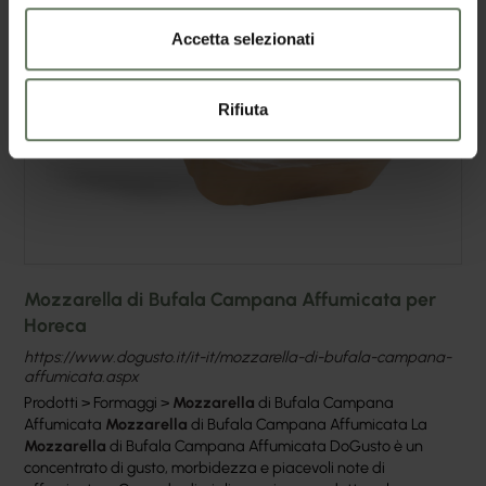
Accetta selezionati
Rifiuta
Mozzarella di Bufala Campana Affumicata per
Horeca
https://www.dogusto.it/it-it/mozzarella-di-bufala-campana-
affumicata.aspx
Prodotti > Formaggi >
Mozzarella
di Bufala Campana
Affumicata
Mozzarella
di Bufala Campana Affumicata La
Mozzarella
di Bufala Campana Affumicata DoGusto è un
concentrato di gusto, morbidezza e piacevoli note di