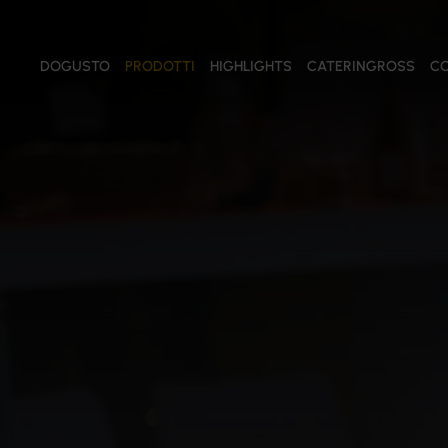
DOGUSTO
PRODOTTI
HIGHLIGHTS
CATERINGROSS
CO
PRODOTTI
Tutti i prodotti
Salse e Creme
Conserve Vegetali
Salumi
Formaggi
Pomodori
Oli
Olive
Pasta e Riso
Farine
Prodotti ittici
Confetture