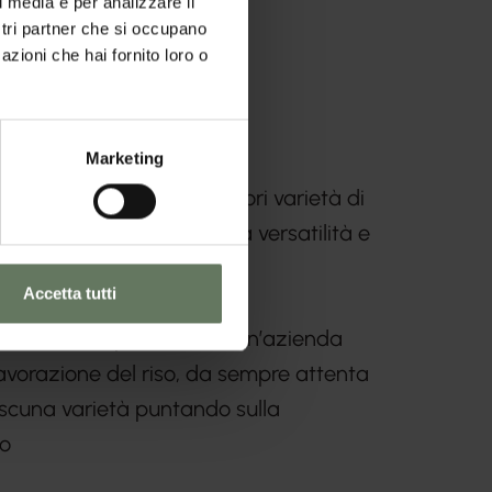
l media e per analizzare il
ostri partner che si occupano
azioni che hai fornito loro o
Marketing
onsiderato una delle migliori varietà di
lità organolettiche, la sua versatilità e
Accetta tutti
ione DoGusto proviene da un’azienda
avorazione del riso, da sempre attenta
iascuna varietà puntando sulla
to