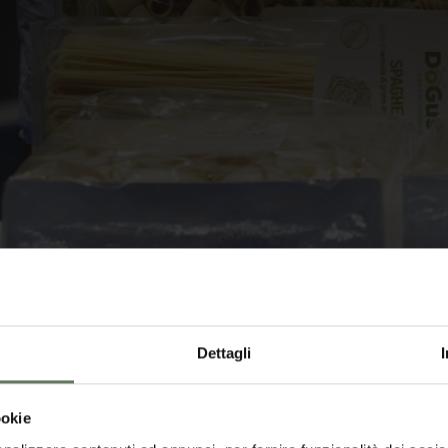
Dettagli
ookie
e Riso
Prodotti Ittici
Salse e Creme
Salumi
Pom