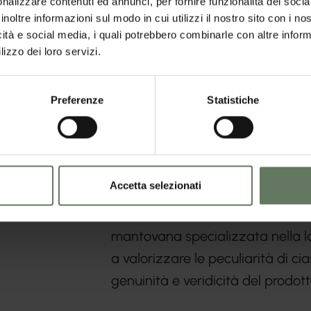
nalizzare contenuti ed annunci, per fornire funzionalità dei socia
inoltre informazioni sul modo in cui utilizzi il nostro sito con i n
icità e social media, i quali potrebbero combinarle con altre inform
lizzo dei loro servizi.
Preferenze
Statistiche
Per molti chef il Vialone Nano è c
riso al mondo, grazie alle sue qua
resistenza alla cottura
Accetta selezionati
Il Riso Vialone Nano della selez
mantovana specializzata nella l
a valorizzare le peculiarità di c
genuinità e veridicità del prodot