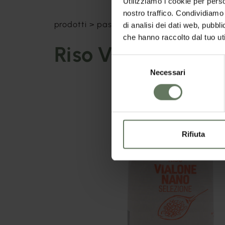
Utilizziamo i cookie per perso
nostro traffico. Condividiamo 
prodotti
>
pasta e riso
>
riso vialone nano
di analisi dei dati web, pubbl
che hanno raccolto dal tuo uti
Riso Vialone Nano
Selezione
Necessari
del
consenso
Rifiuta