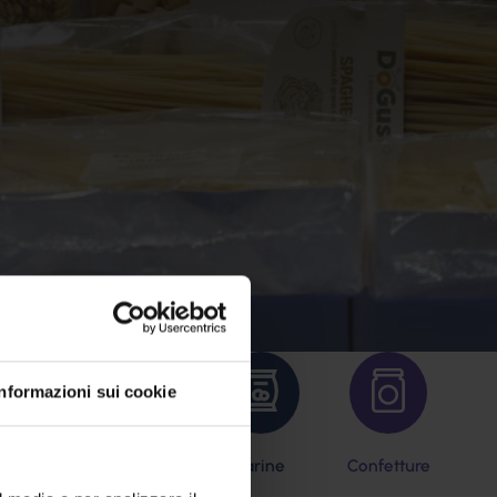
Informazioni sui cookie
odori
Olive
Farine
Confetture