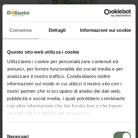
Consenso
Dettagli
Informazioni sui cookie
Questo sito web utilizza i cookie
Utilizziamo i cookie per personalizzare contenuti ed
annunci, per fornire funzionalità dei social media e per
analizzare il nostro traffico. Condividiamo inoltre
Condimento per Insalata di Riso in Olio per
informazioni sul modo in cui utilizzi il nostro sito con i
Horeca
nostri partner che si occupano di analisi dei dati web,
https://www.dogusto.it/it-it/condimento-per-insalata-di-riso-
pubblicità e social media, i quali potrebbero combinarle
in-olio.aspx
con altre informazioni che hai fornito loro o che hanno
Prodotti > Conserve Vegetali >
Condimento
per Insalata di Riso
raccolto dal tuo utilizzo dei loro servizi.
in Olio
Condimento
per Insalata di Riso in Olio Le Verdure per
riso in olio DoGusto sono una soluzione inedita e pregiata di
condimento
per insalate di riso e insalate sui generis Si tratta di
Selezione
una ricca miscela di verdure arricchite con funghi prataioli
Necessari
del